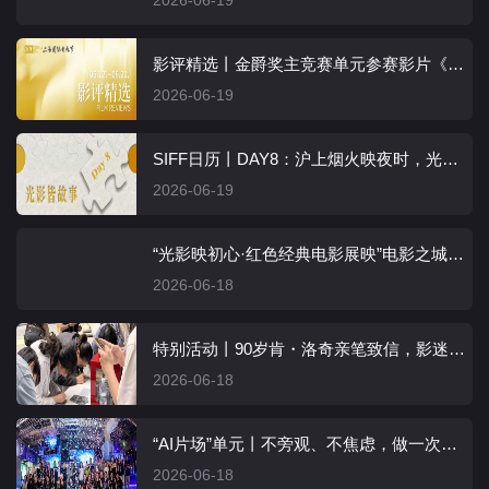
2026-06-19
影评精选丨金爵奖主竞赛单元参赛影片《路易莎的沙漠》
2026-06-19
SIFF日历丨DAY8：沪上烟火映夜时，光影邮轮载梦归
2026-06-19
“光影映初心·红色经典电影展映”电影之城庆祝中国共产党成立105周年活动启动
2026-06-18
特别活动丨90岁肯・洛奇亲笔致信，影迷与大师“隔空对话”
2026-06-18
“AI片场”单元丨不旁观、不焦虑，做一次面向未来的压力测试
2026-06-18