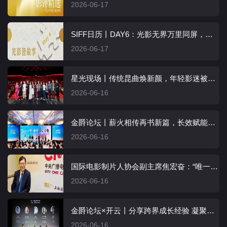
2026-06-17
SIFF日历丨DAY6：光影无界万里同屏，山海和鸣美美与共
2026-06-17
星光现场丨传统昆曲焕新颜，年轻影迷被电影《西厢记（昆曲）》圈粉
2026-06-16
金爵论坛丨薪火相传再书新篇，长效赋能创新活力
2026-06-16
国际电影制片人协会副主席焦宏奋：“唯一A类”“电影之城”是一种示范
2026-06-16
金爵论坛×开云丨分享跨界成长经验 凝聚多元创作力量
2026-06-16