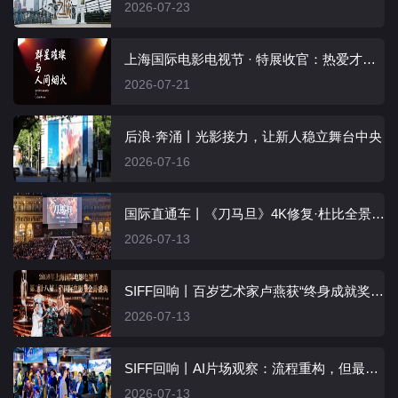
2026-07-23
上海国际电影电视节 · 特展收官：热爱才是最珍贵的收藏
2026-07-21
后浪·奔涌丨光影接力，让新人稳立舞台中央
2026-07-16
国际直通车丨《刀马旦》4K修复·杜比全景声版亮相博洛尼亚探佚电影节
2026-07-13
SIFF回响丨百岁艺术家卢燕获“终身成就奖”：我不想退休，我还想演戏
2026-07-13
SIFF回响丨AI片场观察：流程重构，但最核心创造始终在人手里
2026-07-13