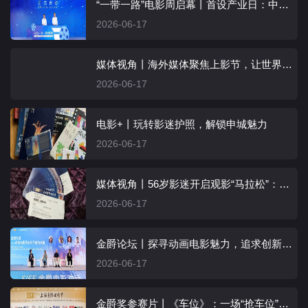
“一带一路”电影周启幕丨首设产业日：中外机构洽谈意愿强烈， “万里同屏”产业共振
2026-06-17
媒体视角丨海外媒体聚焦上影节，让世界看见中国电影魅力！
2026-06-17
电影+丨玩转影迷护照，解锁申城魅力
2026-06-17
媒体视角丨56岁影迷开启观影“马拉松”：手握41张影票，搭配4副眼镜
2026-06-17
金爵论坛丨探寻动画电影魅力，追求创新共情表达
2026-06-17
金爵奖参赛片丨《车位》：一场“抢车位”的冲突，一次关于人性的哲思