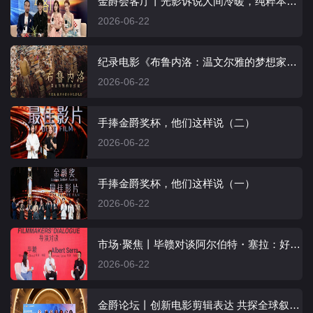
金爵会客厅丨光影诉说人间冷暖，纯粹本心成就实力佳作
2026-06-22
纪录电影《布鲁内洛：温文尔雅的梦想家》于上海国际电影节举办特别放映会
2026-06-22
手捧金爵奖杯，他们这样说（二）
2026-06-22
手捧金爵奖杯，他们这样说（一）
2026-06-22
市场·聚焦丨毕赣对谈阿尔伯特・塞拉：好电影的奥妙在“画框之外”
2026-06-22
金爵论坛丨创新电影剪辑表达 共探全球叙事新路径