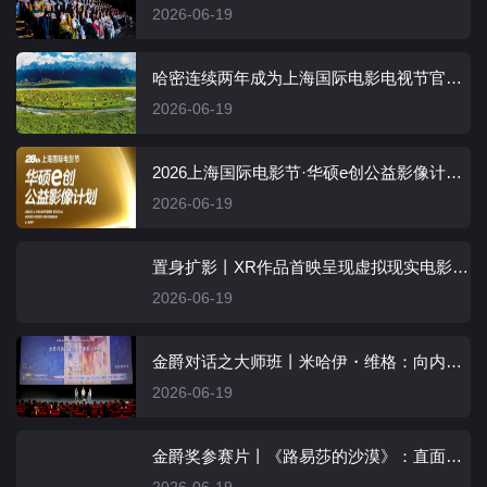
2026-06-19
哈密连续两年成为上海国际电影电视节官方文旅合作伙伴
2026-06-19
2026上海国际电影节·华硕e创公益影像计划荣誉片单发布
2026-06-19
置身扩影丨XR作品首映呈现虚拟现实电影展映新样态：坐观其间，重返现场
2026-06-19
金爵对话之大师班丨米哈伊・维格：向内心聆听，等待灵感与寂静降临
2026-06-19
金爵奖参赛片丨《路易莎的沙漠》：直面成长伤痛，在荒芜中重建希望